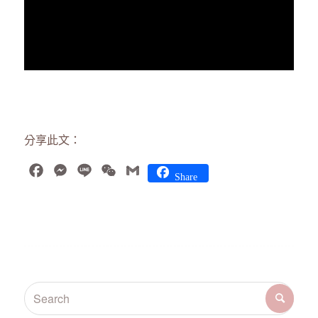
分享此文：
Facebook
Messenger
Line
WeChat
Gmail
Share