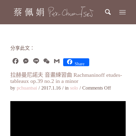
分享此文：
Facebook
Messenger
Line
WeChat
Gmail
Share
拉赫曼尼諾夫 音畫練習曲 Rachmaninoff etudes-
tableaux op.39 no.2 in a minor
by
pchuantsai
/
2017.1.16
/
in
solo
/
Comments Off