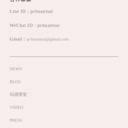
Line ID : pchuantsai
WeChat ID : pchuantsai
Gmail :
pchuantsai@gmail.com
NEWS
BLOG
科譜學堂
VIDEO
PRESS