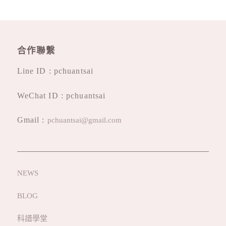
合作聯繫
Line ID : pchuantsai
WeChat ID : pchuantsai
Gmail :
pchuantsai@gmail.com
NEWS
BLOG
科譜學堂