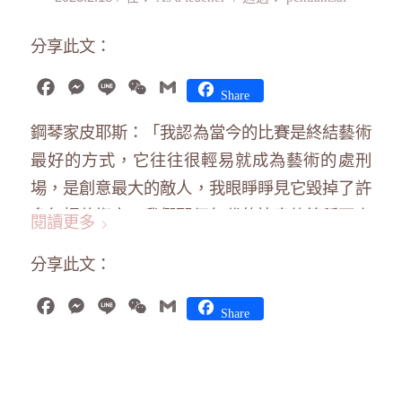
分享此文：
Facebook
Messenger
Line
WeChat
Gmail
Share
鋼琴家皮耶斯：「我認為當今的比賽是終結藝術
最好的方式，它往往很輕易就成為藝術的處刑
場，是創意最大的敵人，我眼睜睜見它毀掉了許
多年輕藝術家。我們那個年代的比賽儘管稱不上
閱讀更多
好，但還算可以接受，但如今，很多比賽都淪為
分享此文：
商業、或意識型態的工具，沒有終點。」我見過
很多跌落神壇的神童，看過很多孩子的靈魂因考
Facebook
Messenger
Line
WeChat
Gmail
Share
試比賽被僵化、心隨著上下受傷、喜愛音樂的心
如何慢慢被隔離。