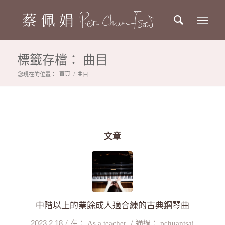
標籤存檔： 曲目
首頁
您現在的位置：
/
曲目
文章
中階以上的業餘成人適合練的古典鋼琴曲
/
/
2023.2.18
在：
As a teacher
通過：
pchuantsai