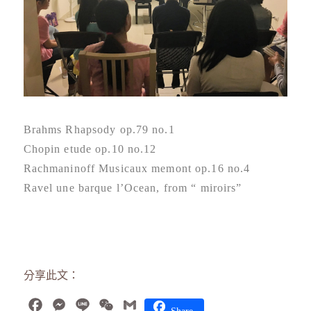
Brahms Rhapsody op.79 no.1
Chopin etude op.10 no.12
Rachmaninoff Musicaux memont op.16 no.4
Ravel une barque l’Ocean, from “ miroirs”
分享此文：
Facebook
Messenger
Line
WeChat
Gmail