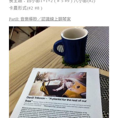
長主題：四小節1+1+2 ( # 5 #9 ) 八小節(#2)
卡農形式(#2 #8 )
PartII: 音樂導聆／認識線上鋼琴家