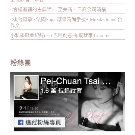
<會議室裡的古典樂> : 至美商．日商公司演講
<後台直擊> 法國Sugar糖果時尚手機+ Muzik Online 合
作文
小私塾聚會紀錄(一) 巴哈創意曲/鋼琴家Trifonov
粉絲團