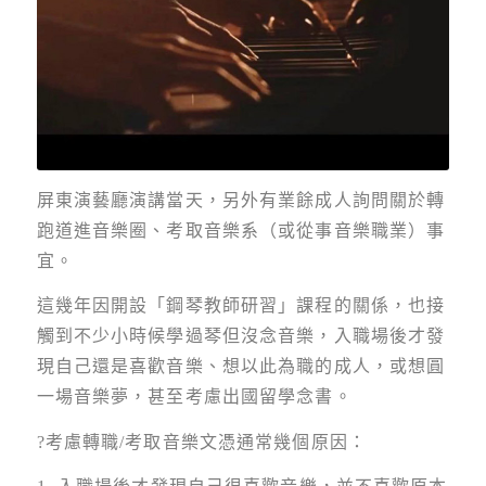
屏東演藝廳演講當天，另外有業餘成人詢問關於轉
跑道進音樂圈、考取音樂系（或從事音樂職業）事
宜。
這幾年因開設「鋼琴教師研習」課程的關係，也接
觸到不少小時候學過琴但沒念音樂，入職場後才發
現自己還是喜歡音樂、想以此為職的成人，或想圓
一場音樂夢，甚至考慮出國留學念書。
?考慮轉職/考取音樂文憑通常幾個原因：