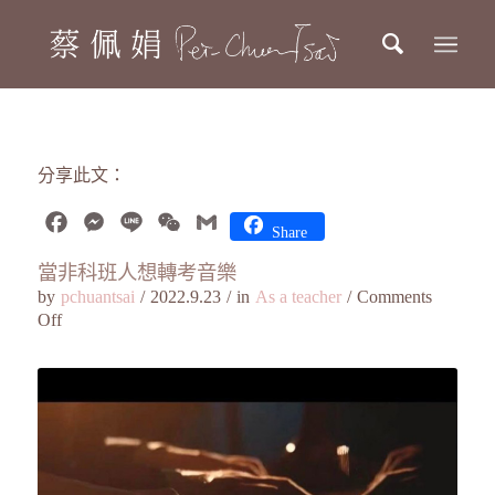
分享此文：
Facebook
Messenger
Line
WeChat
Gmail
Share
當非科班人想轉考音樂
by
pchuantsai
/
2022.9.23
/
in
As a teacher
/
Comments
Off