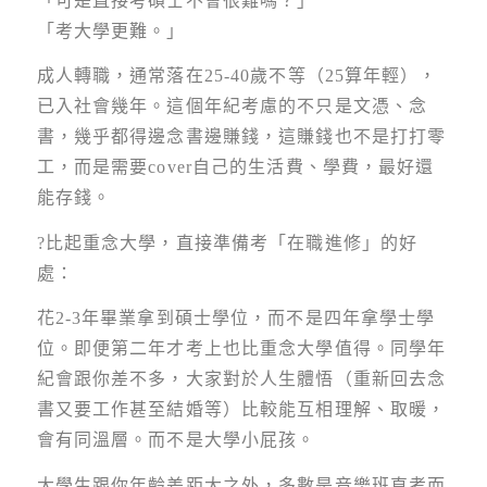
「可是直接考碩士不會很難嗎？」
「考大學更難。」
成人轉職，通常落在25-40歲不等（25算年輕），
已入社會幾年。這個年紀考慮的不只是文憑、念
書，幾乎都得邊念書邊賺錢，這賺錢也不是打打零
工，而是需要cover自己的生活費、學費，最好還
能存錢。
?比起重念大學，直接準備考「在職進修」的好
處：
花2-3年畢業拿到碩士學位，而不是四年拿學士學
位。即便第二年才考上也比重念大學值得。同學年
紀會跟你差不多，大家對於人生體悟（重新回去念
書又要工作甚至結婚等）比較能互相理解、取暖，
會有同溫層。而不是大學小屁孩。
大學生跟你年齡差距大之外，多數是音樂班直考而