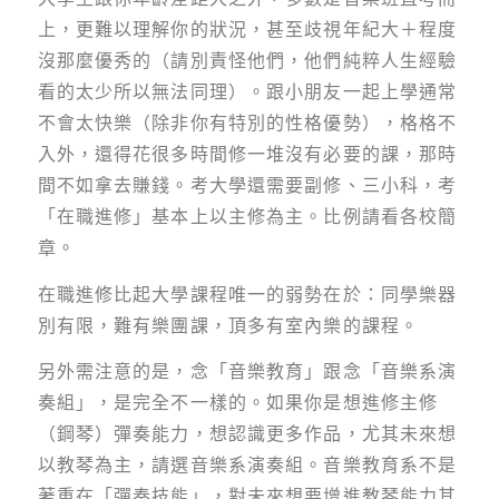
上，更難以理解你的狀況，甚至歧視年紀大＋程度
沒那麼優秀的（請別責怪他們，他們純粹人生經驗
看的太少所以無法同理）。跟小朋友一起上學通常
不會太快樂（除非你有特別的性格優勢），格格不
入外，還得花很多時間修一堆沒有必要的課，那時
間不如拿去賺錢。考大學還需要副修、三小科，考
「在職進修」基本上以主修為主。比例請看各校簡
章。
在職進修比起大學課程唯一的弱勢在於：同學樂器
別有限，難有樂團課，頂多有室內樂的課程。
另外需注意的是，念「音樂教育」跟念「音樂系演
奏組」，是完全不一樣的。如果你是想進修主修
（鋼琴）彈奏能力，想認識更多作品，尤其未來想
以教琴為主，請選音樂系演奏組。音樂教育系不是
著重在「彈奏技能」，對未來想要增進教琴能力其