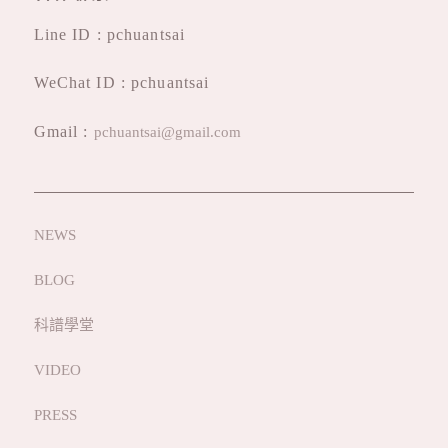
Line ID : pchuantsai
WeChat ID : pchuantsai
Gmail :
pchuantsai@gmail.com
NEWS
BLOG
科譜學堂
VIDEO
PRESS