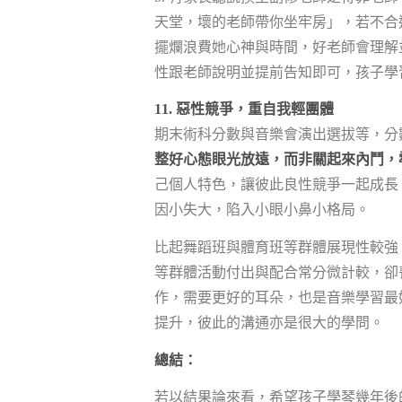
天堂，壞的老師帶你坐牢房」，若不合
擺爛浪費她心神與時間，好老師會理解
性跟老師說明並提前告知即可，孩子學
11. 惡性競爭，重自我輕團體
期末術科分數與音樂會演出選拔等，分
整好心態眼光放遠，而非關起來內鬥，
己個人特色，讓彼此良性競爭一起成長
因小失大，陷入小眼小鼻小格局。
比起舞蹈班與體育班等群體展現性較強
等群體活動付出與配合常分微計較，卻
作，需要更好的耳朵，也是音樂學習最
提升，彼此的溝通亦是很大的學問。
總結：
若以結果論來看，希望孩子學琴幾年後