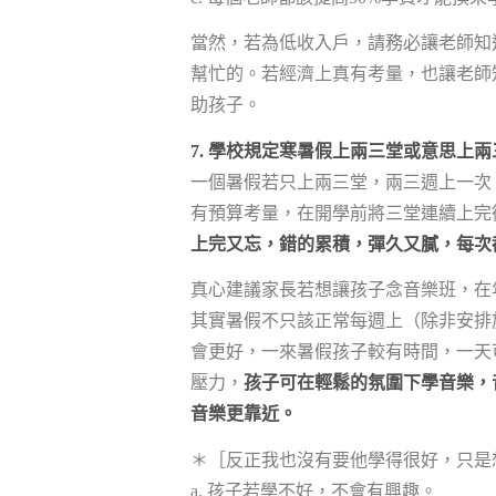
當然，若為低收入戶，請務必讓老師知
幫忙的。若經濟上真有考量，也讓老師
助孩子。
7. 學校規定寒暑假上兩三堂或意思上
一個暑假若只上兩三堂，兩三週上一次
有預算考量，在開學前將三堂連續上完
上完又忘，錯的累積，彈久又膩，每次
真心建議家長若想讓孩子念音樂班，在
其實暑假不只該正常每週上（除非安排
會更好，一來暑假孩子較有時間，一天
壓力，
孩子可在輕鬆的氛圍下學音樂，
音樂更靠近。
＊［反正我也沒有要他學得很好，只是
a. 孩子若學不好，不會有興趣。