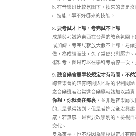
b. 在音樂班比較氛圍下，換來的會是
c. 技能？學不好哪來的技能。
8. 要考試才上課，考完試不上課
成績與考試這東西在台灣的教育氛圍下
或加課，考完試就放大假不上課，易讓
做，為成績而練，久了當然只剩壓力。
術科考，倒是可以在學科考前停一次，
9. 聽音樂會要學校規定才有時間，不
聽音樂會的確有時間與地點的限制問題
念音樂班若沒常進音樂廳就該加以譴責
你想，你就會在那裏
，並非進音樂廳次
的只是覺得該到。但是若妳完全沒興趣
感，若無感，是否要改學別的。檢視自
交代。
身為家長，也不該因為學校規定才有時