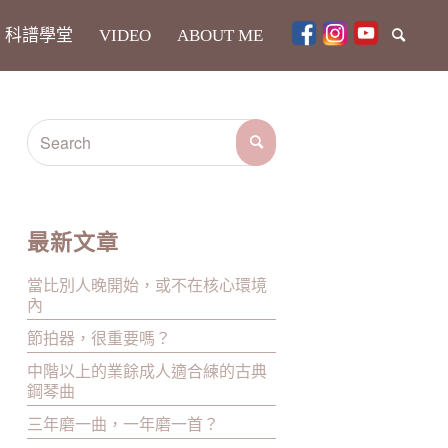
科譜學堂
VIDEO
ABOUT ME
最新文章
當比別人晚開始，或不在核心環境
內
節拍器，很重要嗎？
中階以上的業餘成人適合練的古典
鋼琴曲
三年磨一曲，一年磨一首？