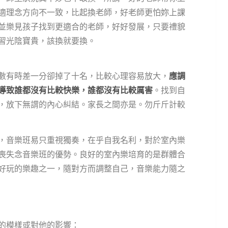
適理念方向不一致，比起換老師，好老師更怕妳上課
並樂見孩子找到更適合的老師，好好發展，只要禮貌
習光陰寶貴，該換就要換。
數有時差一分卻掉了十名，比較心理容易放大，
應調
導致誰都沒有比較快樂，誰都沒有比較厲害
。找到自
，放下無謂的內心糾結。家長之間亦是。勿斤斤計較
，音樂班易只重視獨奏，在乎自我名利，對於室內樂
喪失念音樂班的優勢。良好的室內樂培育的是群體合
好玩的樂趣之一，隨對方而調整自己，音樂能力隨之
的模樣或對他的影響：