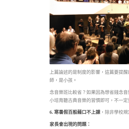
上篇論述的是制度的影響，這篇要提醒
師，是小孩。
念音樂班比較省？如果因為想省錢念音
小培育聽古典音樂的習慣即可，不一定
6. 寒暑假百般藉口不上課
，除非學校規
家長會出現的問題：