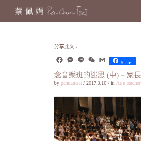
分享此文：
Facebook
Messenger
Line
WeChat
Gmail
Share
念音樂班的迷思 (中) – 家
by
pchuantsai
/
2017.3.10
/
in
As a teacher