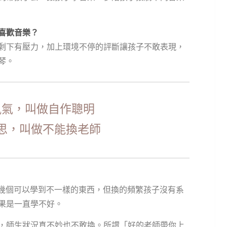
喜歡音樂？
剩下有壓力，加上環境不停的評斷讓孩子不敢表現，
琴。
風氣，叫做自作聰明
思，叫做不能換老師
試幾個可以學到不一樣的東西，但換的頻繁孩子沒有系
果是一直學不好。
師，師生狀況真不妙也不敢換。所謂「好的老師帶你上