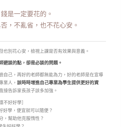
，錢是一定要花的。
與否，不亂省，也不花心安。
但也別花心安，檢視上課是否有效果與意義。
師避談的點，卻是必談的問題。
臉自己，再好的老師都無能為力，好的老師是在宣導
專業人，
該時時增進自己專業為學生提供更好的資
直接告訴家長孩子該多加強。
還不好好學］
得好好學，便宜就可以隨便？
本分，幫助他克服惰性？
來學生好好學？