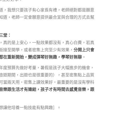
道，我想只要孩子有心家長有禮，老師絕對都是願意
知道，老師一定會願意提供最合宜與合理的方式去幫
兩三堂：
，真的是上安心，一點效果都沒有，真心白費，若真
銜接至開學，或者密集上完至少有效果，
分開上只會
都在重新開始，變成彈琴好無趣，學琴好無聊
。
年度預算先做好考量，暑假是孩子大幅進步的機會，
旅遊期間，出遊也是很重要的），甚至密集點上品質
可當兩天用，密集上課效果好，最重要的是沒有學科
音樂跟生活才有連結，孩子才有時間去感覺音樂，跟
想讓他培養一點技能有點興趣］。