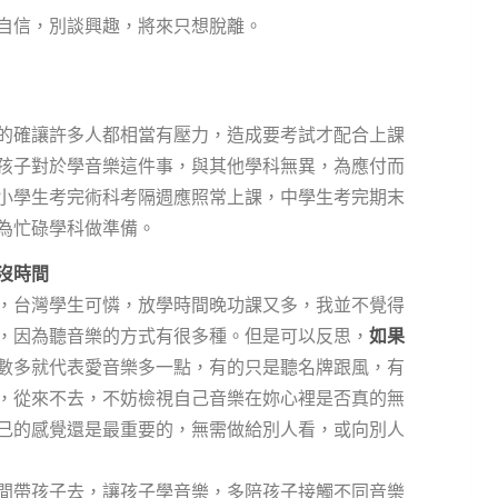
沒自信，別談興趣，將來只想脫離。
的確讓許多人都相當有壓力，造成要考試才配合上課
孩子對於學音樂這件事，與其他學科無異，為應付而
小學生考完術科考隔週應照常上課，中學生考完期末
為忙碌學科做準備。
然沒時間
，台灣學生可憐，放學時間晚功課又多，我並不覺得
，因為聽音樂的方式有很多種。但是可以反思，
如果
數多就代表愛音樂多一點，有的只是聽名牌跟風，有
，從來不去，不妨檢視自己音樂在妳心裡是否真的無
己的感覺還是最重要的，無需做給別人看，或向別人
間帶孩子去，讓孩子學音樂，多陪孩子接觸不同音樂