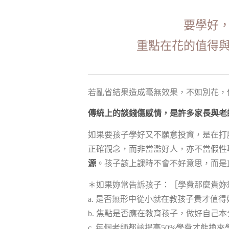
要學好
重點在花的值得
若亂省結果造成毫無效果，不如別花，
傳統上的談錢傷感情，是許多家長與老
如果要孩子學好又不願意投資，是在打
正確觀念，而非當濫好人，亦不當假性
源
。孩子該上課時不會不好意思，而是
＊如果妳常告訴孩子：［學費那麼貴妳
a. 是否無形中從小就在教孩子貴才值
b. 焦點是否應在教育孩子，做好自己
c. 每個老師都該提高50%學費才能換