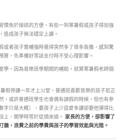
習慣免於接送的方便，有些一到寒暑假或孩子得加強
，造成孩子無法穩定上課。
假或者孩子需補強時覺得突然多了很多負擔，感到驚
預算，先準備好等該支付時不受心理影響。
室學，因為音樂班學期間的補助，就算寒暑假老師個
若寒暑假停課一年才上32堂，普通班喜歡音樂的孩子若正
當然，或許普通班學生也會偶有請假的時候，但也有參
數字只是大概），要孩子上少這麼多課卻要他彈得比
沒上，開學時等於從頭來過。
家長的方便，卻影響了
打牆，浪費之前的學費與孩子的學習效能與光陰。