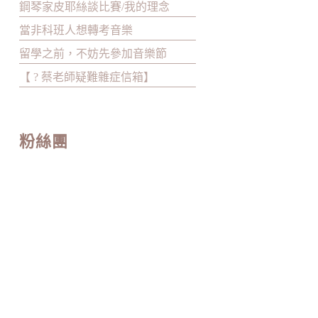
鋼琴家皮耶絲談比賽/我的理念
當非科班人想轉考音樂
留學之前，不妨先參加音樂節
【 ? 蔡老師疑難雜症信箱】
粉絲團