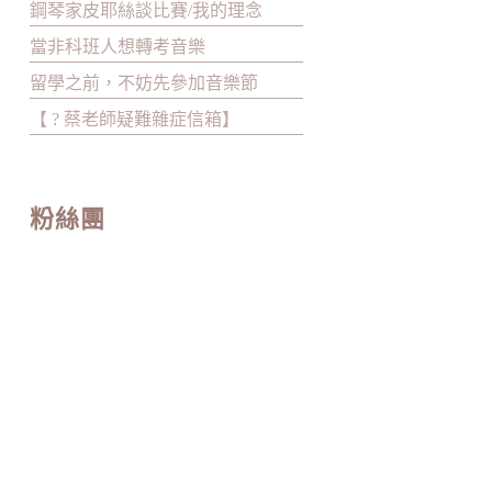
鋼琴家皮耶絲談比賽/我的理念
當非科班人想轉考音樂
留學之前，不妨先參加音樂節
【 ? 蔡老師疑難雜症信箱】
粉絲團