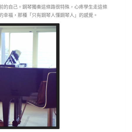
前的自己。鋼琴獨奏這條路很特殊，心疼學生走這條
的幸福，那種「只有鋼琴人懂鋼琴人」的感覺。