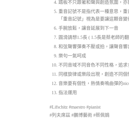
踏板不只跟著和聲與創造氛圍，亦
重音記號不是指代表一種意思，重
「重音記號」視為是要讓這顆音變
手腕放鬆，讓音延展到下一音
圓滑請想1.5長 ( 1.5長是蔡老
和弦聲響彈奏不壓或拍，讓聲音響
樂句一氣呵成
不同音域不同音色不同性格，追求
同樣旋律或樂段出現，創造不同個
音樂要有個性，熱情奏鳴曲彈的nice,
指法運用
#Lifschitz #maestro #pianist
#列夫席茲 #鵬博藝術 #蔡佩娟