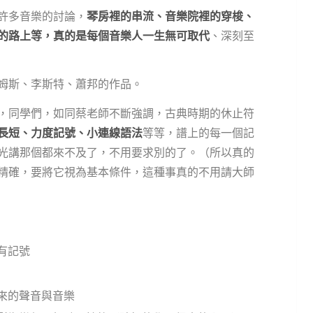
許多音樂的討論，
琴房裡的串流、音樂院裡的穿梭、
的路上等，真的是每個音樂人一生無可取代
、深刻至
姆斯、李斯特、蕭邦的作品。
，同學們，如同蔡老師不斷強調，古典時期的休止符
長短、力度記號、小連線語法
等等，譜上的每一個記
光講那個都來不及了，不用要求別的了。（所以真的
精確，要將它視為基本條件，這種事真的不用請大師
有記號
來的聲音與音樂