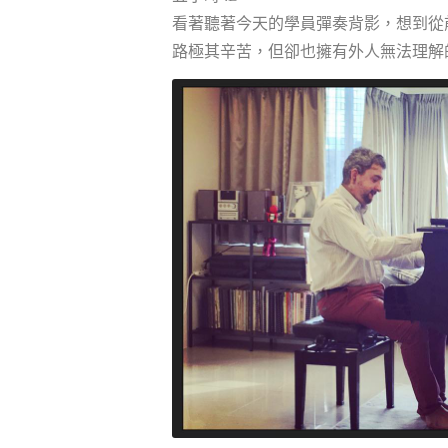
看著聽著今天的學員彈奏背影，想到從
路極其辛苦，但卻也擁有外人無法理解