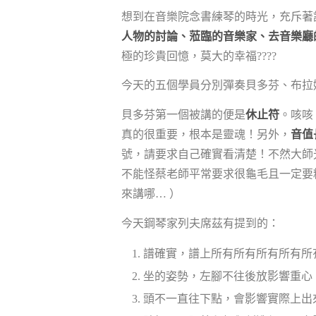
想到在音樂院念書練琴的時光，充斥著
人物的討論、蒞臨的音樂家、去音樂廳
極的珍貴回憶，莫大的幸福????
今天的五個學員分別彈奏貝多芬、布拉
貝多芬第一個被講的便是
休止符
。咳咳
真的很重要，根本是靈魂！另外，
音值
號，請要求自己確實看清楚！不然大師
不能怪蔡老師平常要求很龜毛且一定要
來講哪… ）
今天鋼琴家列夫席茲有提到的：
譜確實，譜上所有所有所有所有所
坐的姿勢，左腳不往後放影響重心
頭不一直往下點，會影響實際上出