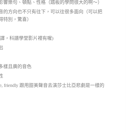
影響樂句、頓點、性格（踏板的學問很大的啊～）
音的方向也不只有往下，可以往很多面向（可以把
得特別，驚喜）
師的翻譯，科譜學堂影片裡有喔)
出
多樣且廣的音色
性
 friendly 跟用甜美聲音去演莎士比亞悲劇是一樣的