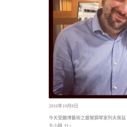
2016年10月8日
今天受鵬博藝術之邀幫鋼琴家列夫席茲（Kons
五小時 :D。