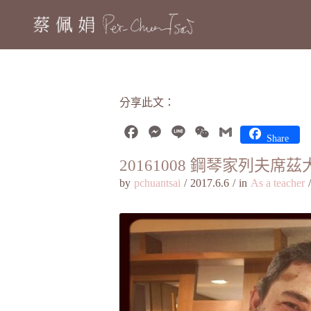
分享此文：
Facebook
Messenger
Line
WeChat
Gmail
Share
20161008 鋼琴家列夫席
by
pchuantsai
/
2017.6.6
/
in
As a teacher
/