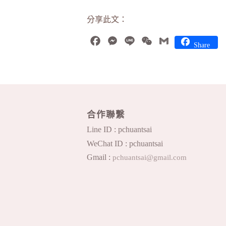
分享此文：
Facebook
Messenger
Line
WeChat
Gmail
Share
合作聯繫
Line ID : pchuantsai
WeChat ID : pchuantsai
Gmail :
pchuantsai@gmail.com