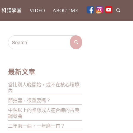
科譜學堂
VIDEO
ABOUT ME
最新文章
當比別人晚開始，或不在核心環境
內
節拍器，很重要嗎？
中階以上的業餘成人適合練的古典
鋼琴曲
三年磨一曲，一年磨一首？