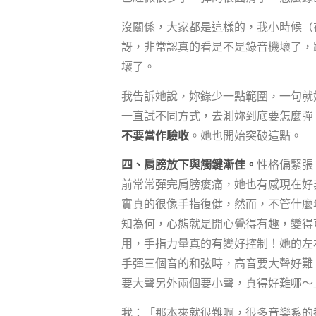
沒關係，大家都是這樣的，我小時候（
訝，非常認真的看是不是錄音機壞了，
壞了。
我告訴她說，妳錄少一點範圍，一句就
一直試不同方式，去測妳到底要怎麼彈
不要當作驗收
。她也開始突破這點。
四、肩膀放下與觸鍵漸佳。
性格偏緊張
前常常彈完肩膀痠痛，她也有感現在好
實真的很像手指復健，然而，不管什麼
知為何，心態就是開心覺得有趣，變得
用，手指力量真的有變好控制！她的左右
手彈三個音的和弦時，高音要大聲好難
要大聲另外兩個要小聲，真得好難哪～
我：「那本來就很難啊，很多音樂系的