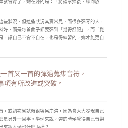
早就會背了，她在練的是：「將譜拿掉後，練到放
這些狀況，但這些狀況其實常見，而很多彈琴的人，
就好，而是每首曲子都要彈到「覺得舒服」，而「覺
是，讓自己不會不自在，也是得練習的，妳才能更自
是一首又一首的彈過蒐集音符，
事項有所改進或突破。
音，或初次嘗試時很容易崩潰，因為會大大發現自己
麼是另外一回事。舉例來說，彈的時候覺得自己音樂
出來跟木頭沒什麼兩樣？