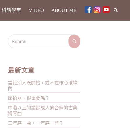
科譜學堂
VIDEO
ABOUT ME
最新文章
當比別人晚開始，或不在核心環境
內
節拍器，很重要嗎？
中階以上的業餘成人適合練的古典
鋼琴曲
三年磨一曲，一年磨一首？