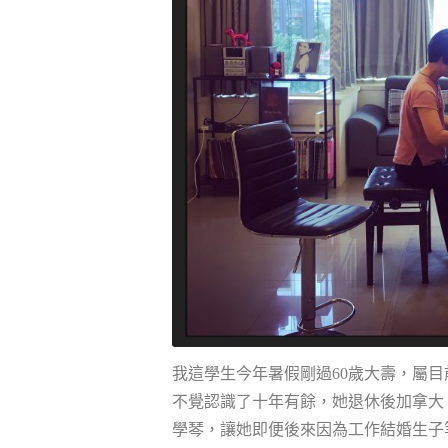
我這學生今年暑假剛過60歲大壽，屬
不覺認識了十年有餘，她退休後加拿大
學琴，讓她即便後來因為工作結婚生子