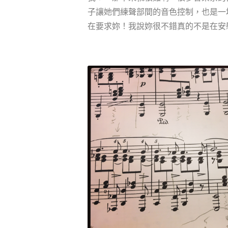
子讓她們練聲部間的音色控制，也是一
在要求妳！我說妳很不錯真的不是在安