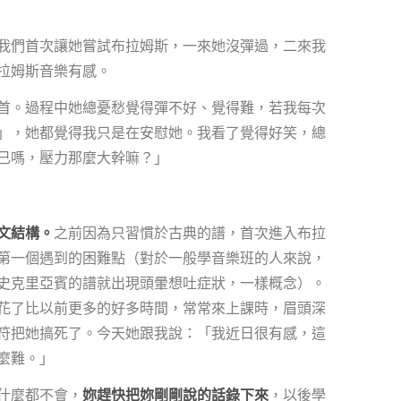
我們首次讓她嘗試布拉姆斯，一來她沒彈過，二來我
拉姆斯音樂有感。
學了前三首。過程中她總憂愁覺得彈不好、覺得難，若我每次
」，她都覺得我只是在安慰她。我看了覺得好笑，總
已嗎，壓力那麼大幹嘛？」
文結構。
之前因為只習慣於古典的譜，首次進入布拉
第一個遇到的困難點（對於一般學音樂班的人來說，
史克里亞賓的譜就出現頭暈想吐症狀，一樣概念）。
花了比以前更多的好多時間，常常來上課時，眉頭深
符把她搞死了。今天她跟我說：「我近日很有感，這
麼難。」
什麼都不會，
妳趕快把妳剛剛說的話錄下來
，以後學