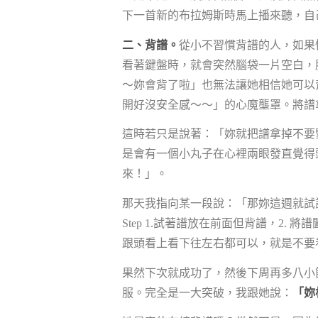
下一首新的布拉姆斯時馬上播來聽，自
二、背譜。
從小不習慣背譜的人，如果
看著鍵盤時，就會突然腦袋一片空白，
～妳會背了啦」也無法讓她相信她可以
開好沒安全感～～」的心魔壟罩。將譜
這時若只是說著：「妳就把譜拿掉不要
是會有一個小丸子在心裡兩眼發直覺得
來！」。
那天我指向某一段說：「那妳這週就試
Step 1.試著譜放在前面但背譜，2. 
跟頭看上看下往左右都可以，就是不要
果然下次就成功了，然後下周再多八小
服。完全是一大突破，我跟她說：
「妳