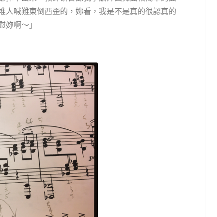
堆人喊難東倒西歪的，妳看，我是不是真的很認真的
慰妳啊～」