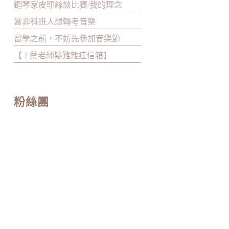
鋼琴家皮耶絲談比賽/我的理念
當非科班人想轉考音樂
留學之前，不妨先參加音樂節
【 ? 蔡老師疑難雜症信箱】
粉絲團