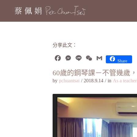
分享此文：
Facebook
Messenger
Line
WeChat
Gmail
Share
60歲的鋼琴課－不管幾歲
by
pchuantsai
/
2018.9.14
/
in
As a teacher