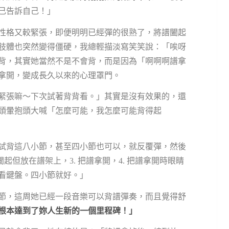
己告訴自己！」
性格又較緊張，即便明明已經彈的很熟了，將譜闔起
肢體也突然變得僵硬，我總輕描淡寫笑笑說：「唉呀
背，其實她當然不是不會背，而是因為「啊啊啊譜拿
拿開，變成長久以來的心理罩門。
緊張嘛～下次試著背背看。」其實是沒有效果的，還
頭暈抱頭大喊「怎麼可能，我怎麼可能背得起
試背這八小節，甚至四小節也可以，就反覆彈，然後
將譜闔起但放在譜架上，3. 把譜拿開，4. 把譜拿開時眼睛
看鍵盤。四小節就好。」
節，這周她已經一段音樂可以背譜彈奏，而且覺得舒
根本達到了妳人生新的一個里程碑！」