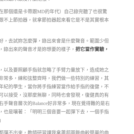
在那個還是卡帶跟MD的年代）自己錄完聽了也很驚
跟不上節拍器，就拿節拍器起來看它是不是其實根本
好，去試妳怎麼彈，錄出來會是什麼聲音。範圍少但
，錄出來的聲音才是妳想要的樣子，
把它當作實驗，
，以及要照顧手指就忽略了手臂力量放下，造成她之
非常多，練和弦整齊時，我們做一些特別的練習，其
年紀的學生，當你將手指練習當作給手指的復健，不
可以接受，沒那麼無聊，同時也會發現，復健真的有
手聲音層次的Balance好非常多，現在覺得難的是右
，也是嚷著：「明明三個音要一起彈下去，一個手指
」
都彈不出來，教師研習課我拿蕭邦圓舞曲較簡單的曲