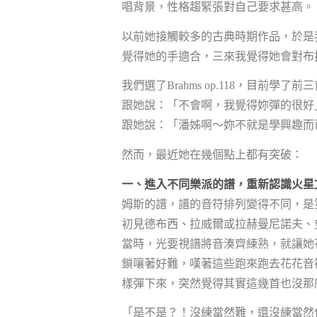
唱背景，性格趨緊張對自己要求甚高。
以前她接觸較多的古典時期作品，於是
覺得她的手適合，三來我覺得她會對布
我們選了Brahms op.118，目前
跟她說：「不會啊，我覺得妳彈的很好
跟她說：「潘姊啊～妳不就是學興趣而
然而，最近她在幾個點上都有突破：
一、進入不同樂派的譜，重新認識火星
姆斯的譜，譜的音符排列變得不同，是
初見德布西、拉威爾或拉赫曼尼諾夫、
當時，光要視譜將音湊齊練熟，就讓她
鎖嚷著好難，嘆著這些跑來跑去花花音
樣彈下來，突然覺得其實這幾首也沒那
「是不是？！沒練當然難，還沒練當然