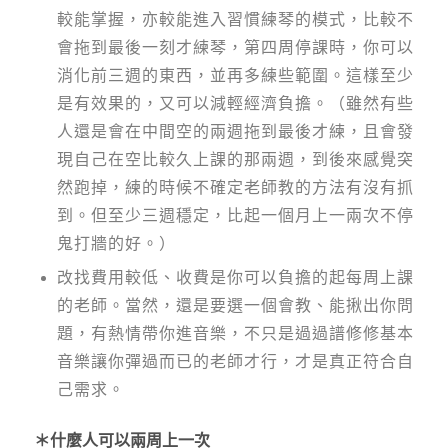
較能掌握，亦較能進入習慣練琴的模式，比較不
會拖到最後一刻才練琴，第四周停課時，你可以
消化前三週的東西，並再多練些範圍。這樣至少
是有效果的，又可以減輕經濟負擔。（雖然有些
人還是會在中間空的兩週拖到最後才練，且會發
現自己在空比較久上課的那兩週，到後來感覺突
然跑掉，練的時候不確定老師教的方法有沒有抓
到。但至少三週穩定，比起一個月上一兩次不停
鬼打牆的好。）
改找費用較低、收費是你可以負擔的起每周上課
的老師。當然，還是要選一個會教、能揪出你問
題，有熱情帶你進音樂，不只是過過譜修修基本
音樂讓你彈過而已的老師才行，才是真正符合自
己需求。
＊什麼人可以兩周上一次