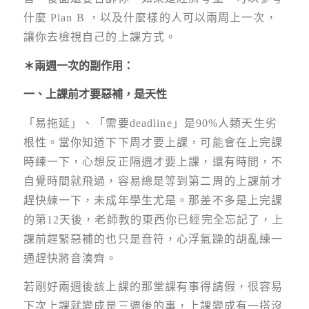
什麼 Plan B ，以及什麼樣的人可以兩周上一次，
讓你去檢視自己的上課方式。
＊兩週一次的副作用：
一、上課前才要惡補，是天性
「易拖延」、「需要deadline」是90%人類天生劣
根性。當你知道下下周才要上課，可能會在上完課
時練一下，心想反正隔週才要上課，還有時間，不
自覺時間就飛過，容易總是等到第二周的上課前才
趕快練一下，未成年學生尤是。那差不多是上完課
的第12天後，老師教的東西你已經完全忘記了，上
課前趕緊惡補的也只是音符，心浮氣躁的胡亂練一
通趕快將音湊齊。
若剛好兩週後該上課的那堂課有事得請假，很容易
下次上課就變成是三週後的事，上課變成有一搭沒