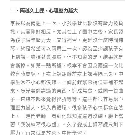
二、隔越久上課，心理壓力越大
家長以為兩週上一次，小孩學琴比較沒有壓力及負
擔，其實剛好相反。尤其在上了國中之後，家長認
為孩子課業壓力大，又得補習，更是沒什麼時間練
琴，於是希望可以兩周上一次，認為至少讓孩子有
上到課，維持著會彈琴，但不知道的是，結果就是
會斷掉。如第一點所述，根本不會因為兩週一次比
較有時間練，下次上課距離前次上課事隔已久，中
學生常不小心都沒練，上課前趕緊惡補但惡補不起
來、忘光老師講過的東西，造成焦慮，或同一首曲
子一直練不起來覺得挫折等等，這些都很容易讓心
理壓力變大，進入負循環。很多孩子心情都寫在臉
上，一進門老師一看到他就知道這週沒練，臉上寫
著「我沒練琴很心虛」。久了變成上鋼琴課只剩下
壓力，再來就是放棄、中斷學習。