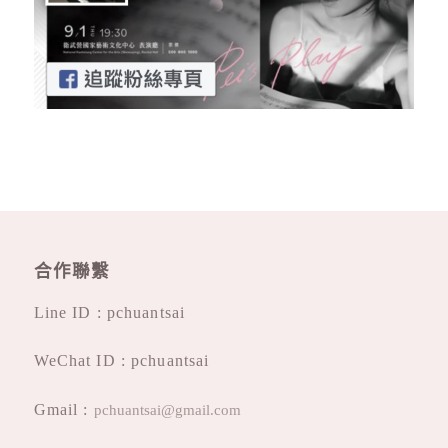
合作聯繫
Line ID : pchuantsai
WeChat ID : pchuantsai
Gmail :
pchuantsai@gmail.com