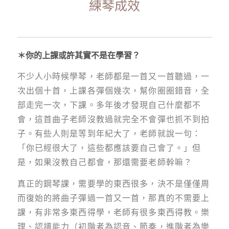
練琴成效
＊你的上課或許其實不是在學習？
不少人小時候學琴，老師都是一首又一首聽過，一
次出個十首，上課各彈個幾次，幫你圈圈錯音，全
部走完一次，下課。多年後才發現自己什麼都不
會，這首曲子老師沒教過就完全不會彈也抓不到拍
子。有些人則是等到年紀大了，老師就說一句：
「你已經很大了，這些都應該要自己會了。」但
是，如果沒教自己都會，那還需要老師幹嘛？
真正的鋼琴課，需要學的東西很多，決不是僅僅周
而復始的將曲子彈過一首又一首，那真的不需要上
課，有非常多東西得學，老師有很多東西得教。樂
理、認譜能力（初階者為認音、節奏，進階者為樂