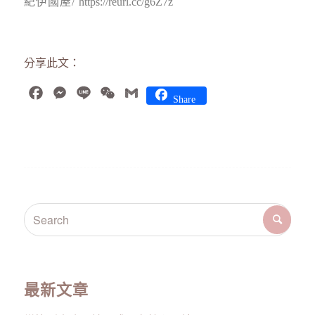
紀伊國屋/
https://reurl.cc/g6Z7z
分享此文：
Facebook
Messenger
Line
WeChat
Gmail
Share
最新文章