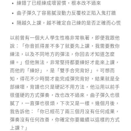
練錯了已經練成壞習慣，根本改不過來
曲子彈久了容易膩沒動力反覆校正陷入鬼打牆
隔越久上課，越不確定自己練的是否正確而心慌
以前曾有一個大人學生性格非常執著，即便我跟他
說：「你音抓得差不多了就要先上課，我需要教你
練法，以及不同地方的彈法，你回去才知道怎麼
練。」但他無法，非常堅持都要練好才能來上課，
而他的「練好」，是「雙手合完背好」。可想而
知，得花不少時間才能完成彈完背好，結果就是全
部練壞，背譜也只是硬記不用方法，他沿用以前手
很僵硬的方式彈奏，改也改不過來，曲子彈久也很
膩了，一直彈也很煩，下次又是一樣。幾個月後，
我告訴他：「你已經花了兩三個月沒有任何成果，
彈奏沒有任何改善，你確定你要繼續以這樣的方式
上課？」