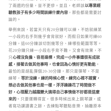
了兩週的份量，豈不更慘。並且，老師該
以專業經
驗教孩子有多少時間該練什麼內容
，那些都是需要討
論的。
舉例來說，若當天只有20分鐘可以練，不妨就練某
一小段的右手到幾乎會背就好，而假日如果可練60
分鐘，這60分鐘該切割幾等分、練哪些範圍等等。
花20分鐘只練一小段右手背不難，又會有效果，不
只
心裡沒負擔、容易達標，完成一小件事還很有成就
感，接著去做其他事時，也會因為心情好更有動能
。
最怕的是胡亂彈個20-30分鐘，那只是彈琴，不是
練琴，
等於沒練，練的時候心慌，練完心裡不踏實，
想必去做其他事也是一樣，浮浮躁躁花了時間做不
好，心理壓力越趨變大搞得自己事情做不好都是這麼
來的
。只要運轉得宜，很多時候出來上鋼琴課，或
者寫功課讀書之餘，去練點琴聽點音樂，抽離原本