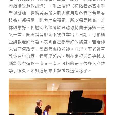
句結構等邏輯訓練）、手上技術（初階者為基本手
型與訓練，進階者為所有肌肉運用及各種音色彈奏
技術）都得學，能力才會積累，所以需要連貫。若
你想學好，但遇到老師屬於只聽你將曲子彈過一首
又一首，圈圈錯音規定下次作業寫上日期，可積極
些請教老師問題，表明自己想學好的態度，若老師
未做任何改變，當然考慮換老師。同理，若老師有
教你這些東西，趕緊學起來，別在家裡只是機械式
腦袋放空彈過一次又一次。可惜的是，很多人竟然
學了很久，才知道原來上課該是這個樣子。