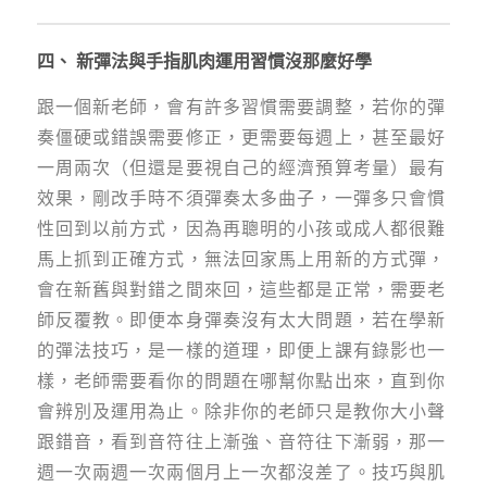
四、 新彈法與手指肌肉運用習慣沒那麼好學
跟一個新老師，會有許多習慣需要調整，若你的彈
奏僵硬或錯誤需要修正，更需要每週上，甚至最好
一周兩次（但還是要視自己的經濟預算考量）最有
效果，剛改手時不須彈奏太多曲子，一彈多只會慣
性回到以前方式，因為再聰明的小孩或成人都很難
馬上抓到正確方式，無法回家馬上用新的方式彈，
會在新舊與對錯之間來回，這些都是正常，需要老
師反覆教。即便本身彈奏沒有太大問題，若在學新
的彈法技巧，是一樣的道理，即便上課有錄影也一
樣，老師需要看你的問題在哪幫你點出來，直到你
會辨別及運用為止。除非你的老師只是教你大小聲
跟錯音，看到音符往上漸強、音符往下漸弱，那一
週一次兩週一次兩個月上一次都沒差了。技巧與肌