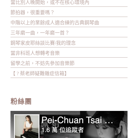
當比別人晚開始，或不在核心環境內
節拍器，很重要嗎？
中階以上的業餘成人適合練的古典鋼琴曲
三年磨一曲，一年磨一首？
鋼琴家皮耶絲談比賽/我的理念
當非科班人想轉考音樂
留學之前，不妨先參加音樂節
【 ? 蔡老師疑難雜症信箱】
粉絲團