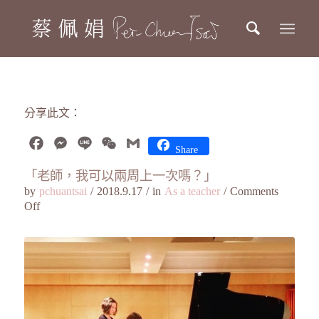
分享此文：
Facebook
Messenger
Line
WeChat
Gmail
Share
「老師，我可以兩周上一次嗎？」
by
pchuantsai
/
2018.9.17
/
in
As a teacher
/
Comments
Off