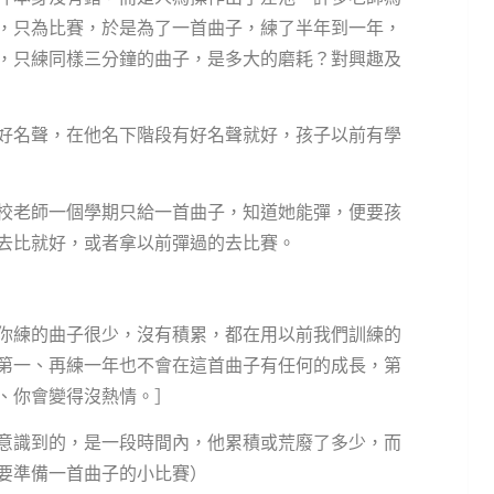
，只為比賽，於是為了一首曲子，練了半年到一年，
，只練同樣三分鐘的曲子，是多大的磨耗？對興趣及
好名聲，在他名下階段有好名聲就好，孩子以前有學
校老師一個學期只給一首曲子，知道她能彈，便要孩
去比就好，或者拿以前彈過的去比賽。
你練的曲子很少，沒有積累，都在用以前我們訓練的
第一、再練一年也不會在這首曲子有任何的成長，第
、你會變得沒熱情。］
意識到的，是一段時間內，他累積或荒廢了多少，而
要準備一首曲子的小比賽）