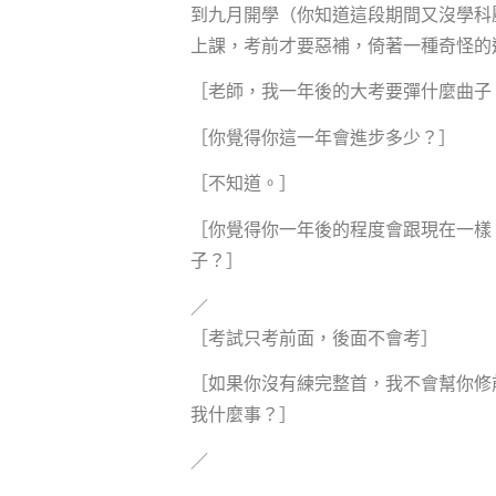
到九月開學（你知道這段期間又沒學科
上課，考前才要惡補，倚著一種奇怪的
［老師，我一年後的大考要彈什麼曲子
［你覺得你這一年會進步多少？］
［不知道。］
［你覺得你一年後的程度會跟現在一樣
子？］
／
［考試只考前面，後面不會考］
［如果你沒有練完整首，我不會幫你修
我什麼事？］
／