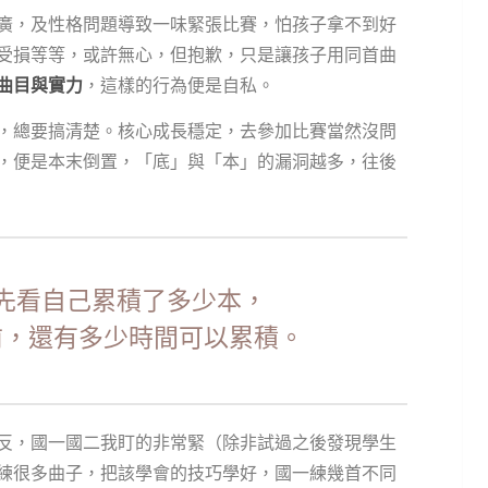
廣，及性格問題導致一味緊張比賽，怕孩子拿不到好
受損等等，或許無心，但抱歉，只是讓孩子用同首曲
曲目與實力
，這樣的行為便是自私。
，總要搞清楚。核心成長穩定，去參加比賽當然沒問
，便是本末倒置，「底」與「本」的漏洞越多，往後
先看自己累積了多少本，
前，還有多少時間可以累積。
反，國一國二我盯的非常緊（除非試過之後發現學生
練很多曲子，把該學會的技巧學好，國一練幾首不同