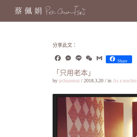
分享此文：
Facebook
Messenger
Line
WeChat
Gmail
Share
「只用老本」
by
pchuantsai
/
2018.3.20
/
in
As a teacher