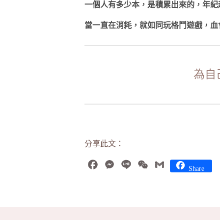
一個人有多少本，是積累出來的，年紀
當一直在消耗，就如同玩格鬥遊戲，血
為自
分享此文：
Facebook
Messenger
Line
WeChat
Gmail
Share