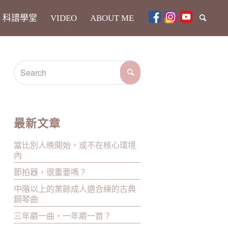
科譜學堂
VIDEO
ABOUT ME
最新文章
當比別人晚開始，或不在核心環境
內
節拍器，很重要嗎？
中階以上的業餘成人適合練的古典
鋼琴曲
三年磨一曲，一年磨一首？