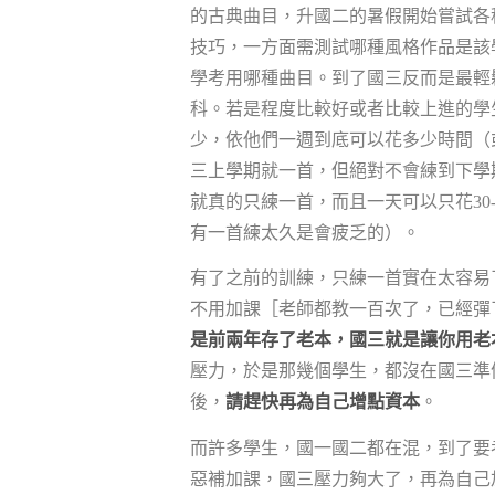
的古典曲目，升國二的暑假開始嘗試各
技巧，一方面需測試哪種風格作品是該
學考用哪種曲目。到了國三反而是最輕
科。若是程度比較好或者比較上進的學
少，依他們一週到底可以花多少時間（
三上學期就一首，但絕對不會練到下學
就真的只練一首，而且一天可以只花30
有一首練太久是會疲乏的）。
有了之前的訓練，只練一首實在太容易
不用加課［老師都教一百次了，已經彈
是前兩年存了老本，國三就是讓你用老
壓力，於是那幾個學生，都沒在國三準
後，
請趕快再為自己增點資本
。
而許多學生，國一國二都在混，到了要
惡補加課，國三壓力夠大了，再為自己