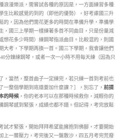
種浪漫樂派，需嘗試各種的原因是，一方面練習多種
學生比較感覺的到的（即他的優勢），好考慮國三升
鬆的，因為他們需花更多的時間在準備升學，準備學
生，國三上學期一樣練著多首不同曲目，只是份量減
或想花多少時間）練鋼琴指派曲目。比較混的，則國
期大考，下學期再換一首。國三下學期，我會讓他們
-40分鐘練鋼琴，或者一次一小時不用每天練（因為只
了，當然，整首曲子一定練完，若只練一首到考前也
了一整個學期到底還要加什麼課？］，別忘了，
前提
本的時候
，你的老本可以在那種時候救你，減輕你的
備鋼琴感到緊張，成績也都不錯。但記得，考完放鬆
考試才緊張，開始拜拜希望能擁抱到佛腳，才要開始
加上一層壓力，考完後又一盤散沙，四五月考完荒廢