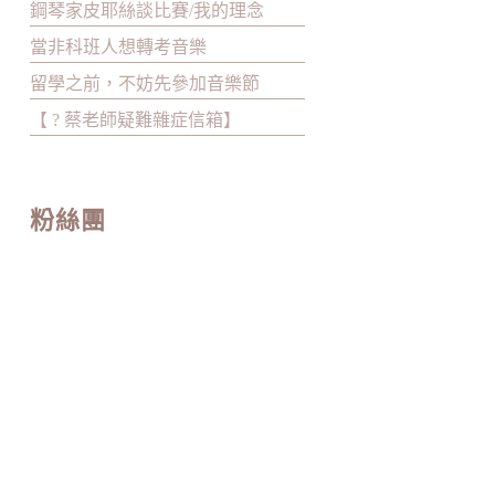
鋼琴家皮耶絲談比賽/我的理念
當非科班人想轉考音樂
留學之前，不妨先參加音樂節
【 ? 蔡老師疑難雜症信箱】
粉絲團